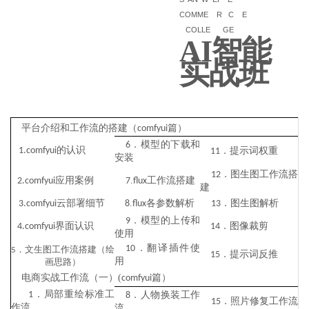
COMME
R
C
E
COLLE
GE
AI
智能
实战班
平台介绍和工作流的搭建（
篇）
comfyui
．模型的下载和
6
的认识
1.comfyui
．提示词权重
11
安装
．图生图工作流搭
12
应用案例
.
工作流搭建
2.comfyui
7
flux
建
云部署细节
.
各参数解析
．图生图解析
3.comfyui
8
flux
13
．模型的上传和
9
界面认识
．图像裁剪
4.comfyui
14
使用
．翻译插件使
10
．文生图工作流搭建（绘
5
．提示词反推
15
用
画思路）
电商实战工作流（一）
(
篇）
comfyui
．局部重绘标准工
1
．人物换装工作
8
．照片修复工作流
15
作流
流