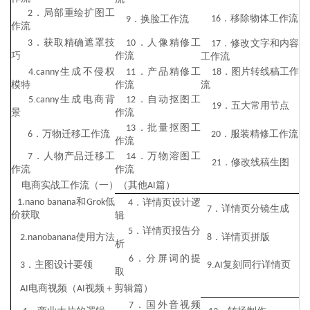
．局部重绘扩图工
2
．移除物体工作流
．换脸工作流
16
9
作流
．获取精确遮罩技
．人像精修工
3
10
．修改文字和内容
17
巧
作流
工作流
.
生成不侵权
．产品精修工
．图片转线稿工作
4
canny
11
18
模特
作流
流
.
生成电商背
．自动抠图工
5
canny
12
．五大常用节点
19
景
作流
．批量抠图工
13
．万物迁移工作流
．服装精修工作流
6
20
作流
．人物产品迁移工
．万物溶图工
7
14
．修改线稿生图
21
作流
作流
电商实战工作流（一）（其他
篇）
AI
和
低
1.nano banana
Grok
．详情页设计逻
4
．详情页分镜生成
7
价获取
辑
．详情页报告分
5
使用方法
．详情页拼版
2.nanobanana
8
析
．分屏词的提
6
．主图设计要领
.
复刻同行详情页
3
9
AI
取
电商视频（
视频＋剪辑篇）
AI
AI
．国外音视频
7