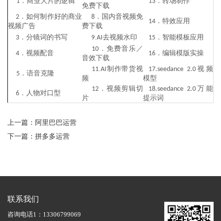
．商业大片的逻辑
．转场制作
1
13
免费下载
．如何制作好的商业
．国内音视频免
2
8
．特效应用
14
视频广告
费下载
．分镜词的书写
.
去视频水印
．智能模板应用
3
9
AI
15
．免费音乐／
10
．视频配音
．编辑模版实操
4
16
音效下载
.
制作带货视
视频
11
AI
17.seedance 2.0
．语音克隆
5
频
模型
．视频剪辑切
万能
12
18.seedance 2.0
．人物对口型
6
片
提示词
上一篇：
阿里巴巴运营
下一篇：
拼多多运营
联系我们
咨询电话1：
13306799069